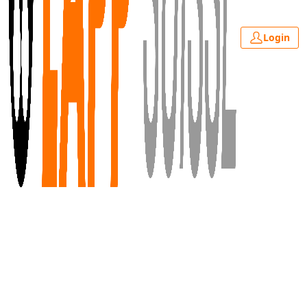
Login