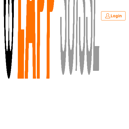
Login