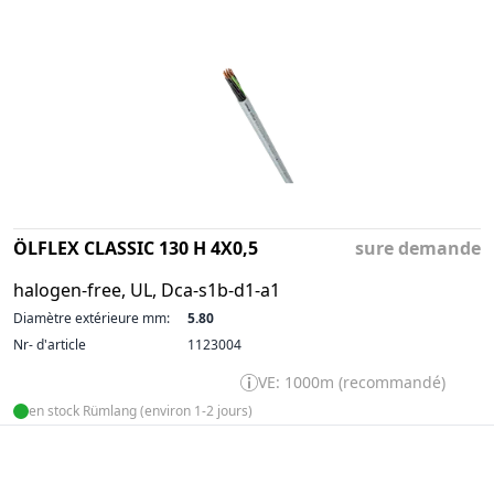
ÖLFLEX CLASSIC 130 H 4X0,5
sure demande
halogen-free, UL, Dca-s1b-d1-a1
Diamètre extérieure mm:
5.80
Nr- d'article
1123004
VE: 1000m (recommandé)
en stock Rümlang (environ 1-2 jours)