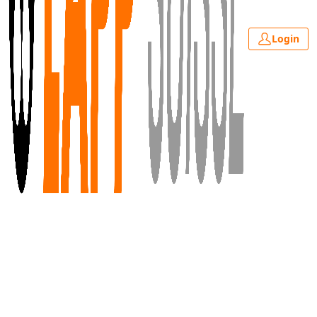
Login