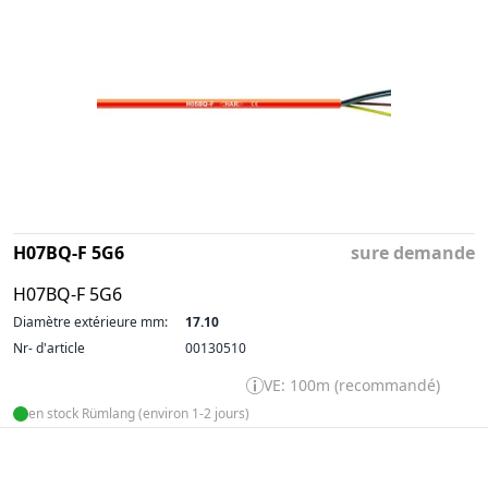
H07BQ-F 5G6
sure demande
H07BQ-F 5G6
Diamètre extérieure mm:
17.10
Nr- d'article
00130510
VE: 100m (recommandé)
en stock Rümlang (environ 1-2 jours)