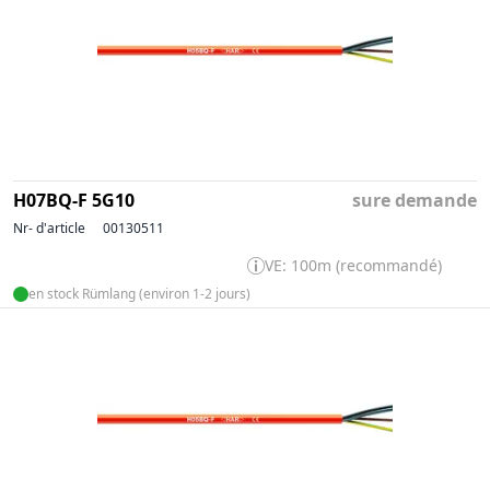
H07BQ-F 5G10
sure demande
Nr- d'article
00130511
VE: 100m (recommandé)
en stock Rümlang (environ 1-2 jours)