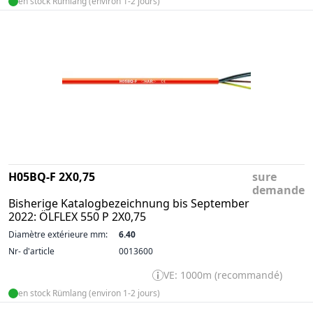
en stock Rümlang (environ 1-2 jours)
H05BQ-F 2X0,75
sure
demande
Bisherige Katalogbezeichnung bis September
2022: ÖLFLEX 550 P 2X0,75
Diamètre extérieure mm:
6.40
Nr- d'article
0013600
VE: 1000m (recommandé)
en stock Rümlang (environ 1-2 jours)