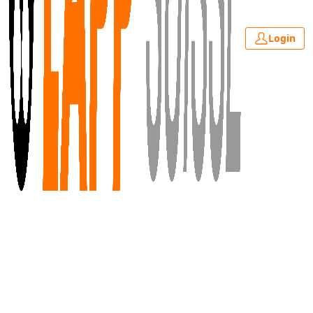
Login