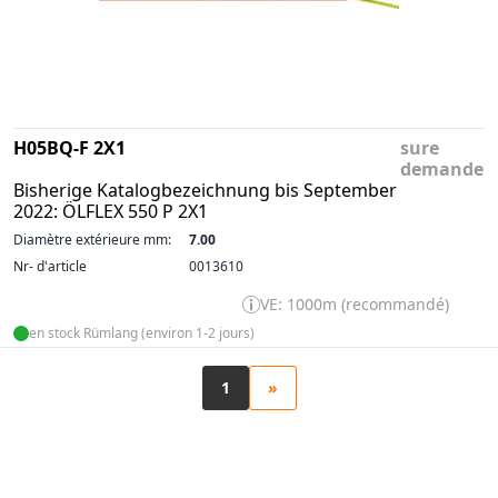
H05BQ-F 2X1
sure
demande
Bisherige Katalogbezeichnung bis September
2022: ÖLFLEX 550 P 2X1
Diamètre extérieure mm:
7.00
Nr- d'article
0013610
VE: 1000m (recommandé)
en stock Rümlang (environ 1-2 jours)
1
»