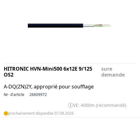
HITRONIC HVN-Mini500 6x12E 9/125
sure
OS2
demande
A-DQ(ZN)2Y, approprié pour soufflage
Nr- d'article
26609972
VE: 4000m (recommandé)
prochainement disponible 07.08.2026