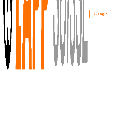
Login