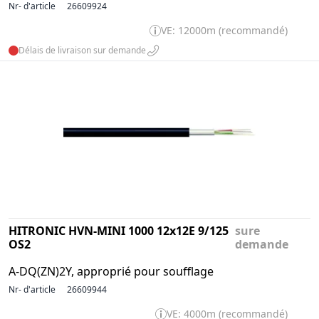
Nr- d'article
26609924
VE: 12000m (recommandé)
Délais de livraison sur demande
HITRONIC HVN-MINI 1000 12x12E 9/125
sure
OS2
demande
A-DQ(ZN)2Y, approprié pour soufflage
Nr- d'article
26609944
VE: 4000m (recommandé)