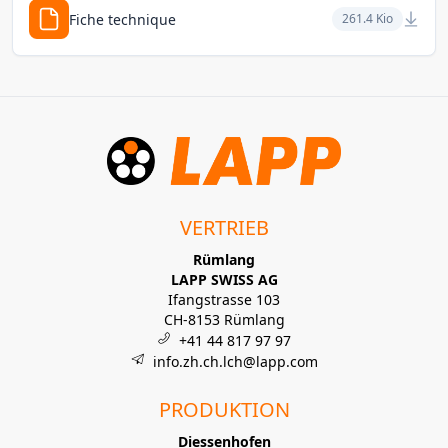
Fiche technique
261.4 Kio
VERTRIEB
Rümlang
LAPP SWISS AG
Ifangstrasse 103
CH-8153 Rümlang
+41 44 817 97 97
info.zh.ch.lch@lapp.com
PRODUKTION
Diessenhofen