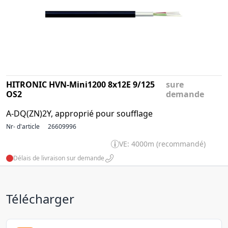
HITRONIC HVN-Mini1200 8x12E 9/125
sure
OS2
demande
A-DQ(ZN)2Y, approprié pour soufflage
Nr- d'article
26609996
VE: 4000m (recommandé)
Délais de livraison sur demande
Télécharger