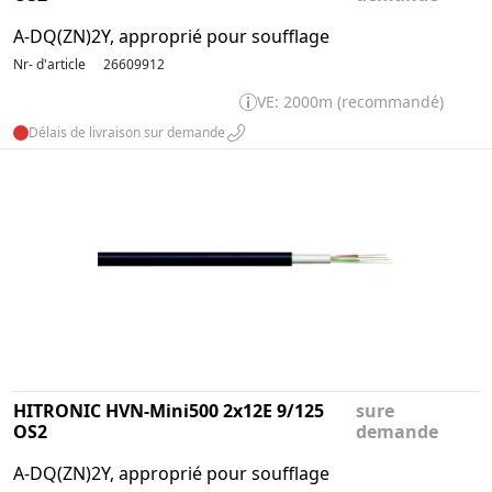
A-DQ(ZN)2Y, approprié pour soufflage
Nr- d'article
26609912
VE: 2000m (recommandé)
Délais de livraison sur demande
HITRONIC HVN-Mini500 2x12E 9/125
sure
OS2
demande
A-DQ(ZN)2Y, approprié pour soufflage