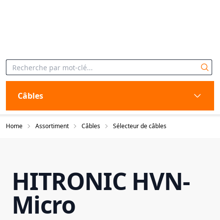
Câbles
Home
Assortiment
Câbles
Sélecteur de câbles
HITRONIC HVN-
Micro