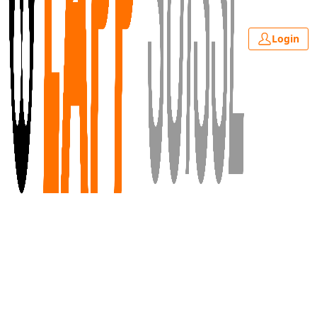
Login