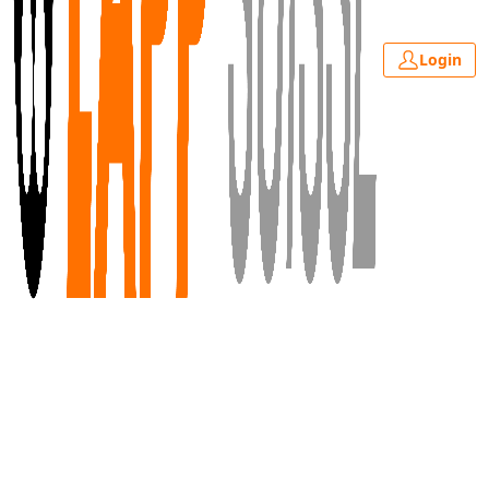
Login