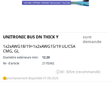
UNITRONIC BUS DN THICK Y
sure
demande
1x2xAWG18/19+1x2xAWG15/19 UL/CSA
CMG, GL
Diamètre extérieure mm:
12.20
Nr- d'article
2170342
VE: 305m (recommandé)
prochainement disponible 07.08.2026