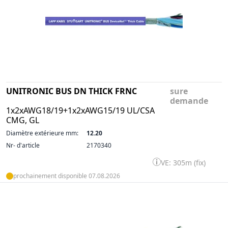
UNITRONIC BUS DN THICK FRNC
sure
demande
1x2xAWG18/19+1x2xAWG15/19 UL/CSA
CMG, GL
Diamètre extérieure mm:
12.20
Nr- d'article
2170340
VE: 305m (fix)
prochainement disponible 07.08.2026