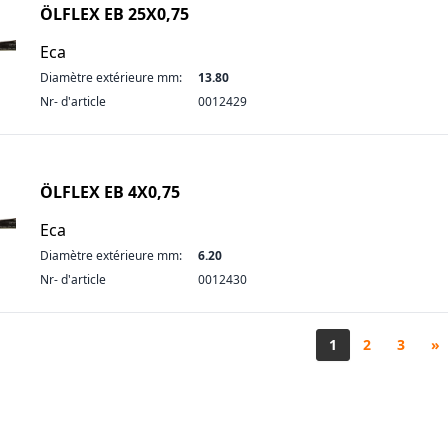
ÖLFLEX EB 25X0,75
Eca
Diamètre extérieure mm:
13.80
Nr- d'article
0012429
ÖLFLEX EB 4X0,75
Eca
Diamètre extérieure mm:
6.20
Nr- d'article
0012430
1
2
3
»