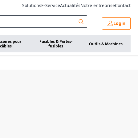
Solutions
E-Service
Actualités
Notre entreprise
Contact
Login
ssoires pour
Fusibles & Portes-
Outils & Machines
câbles
fusibles