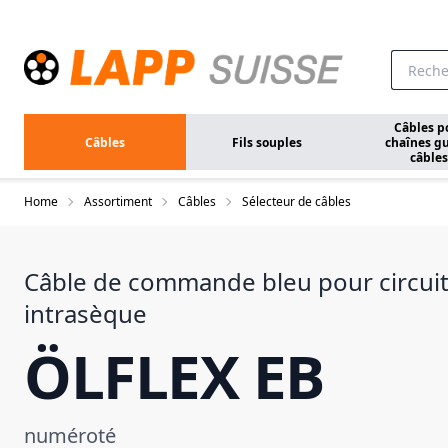
Aller au contenu principal
Câbles p
Câbles
Fils souples
chaînes gu
câbles
Home
Assortiment
Câbles
Sélecteur de câbles
Câble de commande bleu pour circuit
intrasèque
ÖLFLEX EB
numéroté