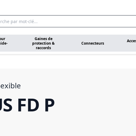
our
Gaines de
Acce
ide-
protection &
Connecteurs
raccords
lexible
S FD P