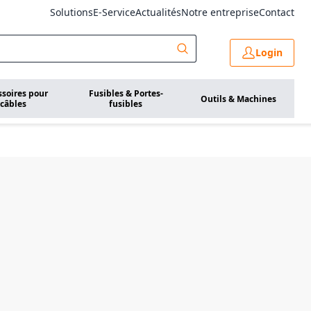
Solutions
E-Service
Actualités
Notre entreprise
Contact
Login
ssoires pour
Fusibles & Portes-
Outils & Machines
câbles
fusibles