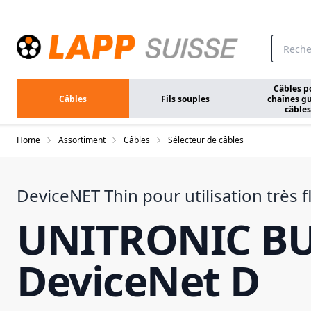
Aller au contenu principal
Câbles p
Câbles
Fils souples
chaînes gu
câbles
Home
Assortiment
Câbles
Sélecteur de câbles
DeviceNET Thin pour utilisation très f
UNITRONIC BU
DeviceNet D