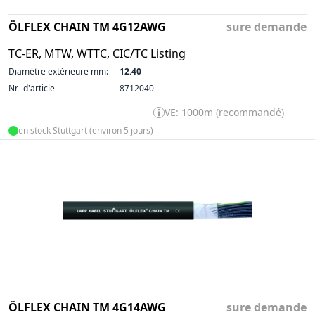
ÖLFLEX CHAIN TM 4G12AWG
sure demande
TC-ER, MTW, WTTC, CIC/TC Listing
Diamètre extérieure mm:
12.40
Nr- d'article
8712040
VE: 1000m (recommandé)
en stock Stuttgart (environ 5 jours)
ÖLFLEX CHAIN TM 4G14AWG
sure demande