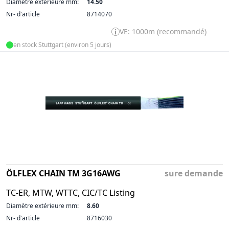
Diamètre extérieure mm:
14.50
Nr- d'article
8714070
VE: 1000m (recommandé)
en stock Stuttgart (environ 5 jours)
ÖLFLEX CHAIN TM 3G16AWG
sure demande
TC-ER, MTW, WTTC, CIC/TC Listing
Diamètre extérieure mm:
8.60
Nr- d'article
8716030