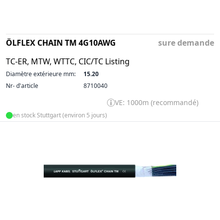
ÖLFLEX CHAIN TM 4G10AWG
sure demande
TC-ER, MTW, WTTC, CIC/TC Listing
Diamètre extérieure mm:
15.20
Nr- d'article
8710040
VE: 1000m (recommandé)
en stock Stuttgart (environ 5 jours)