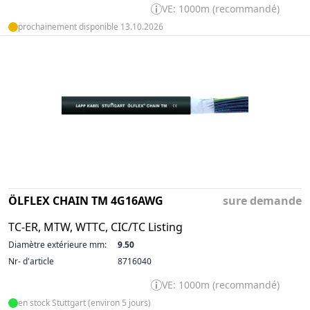
VE: 1000m (recommandé)
prochainement disponible 13.10.2026
ÖLFLEX CHAIN TM 4G16AWG
sure demande
TC-ER, MTW, WTTC, CIC/TC Listing
Diamètre extérieure mm:
9.50
Nr- d'article
8716040
VE: 1000m (recommandé)
en stock Stuttgart (environ 5 jours)