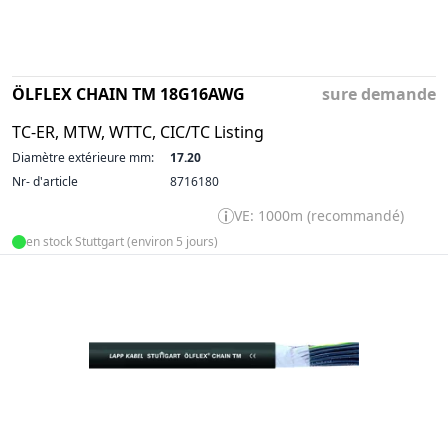
ÖLFLEX CHAIN TM 18G16AWG
sure demande
TC-ER, MTW, WTTC, CIC/TC Listing
Diamètre extérieure mm:
17.20
Nr- d'article
8716180
VE: 1000m (recommandé)
en stock Stuttgart (environ 5 jours)