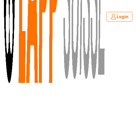
Login