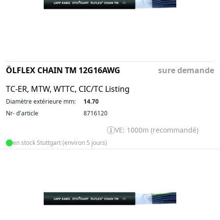
ÖLFLEX CHAIN TM 12G16AWG
sure demande
TC-ER, MTW, WTTC, CIC/TC Listing
Diamètre extérieure mm:
14.70
Nr- d'article
8716120
VE: 1000m (recommandé)
en stock Stuttgart (environ 5 jours)