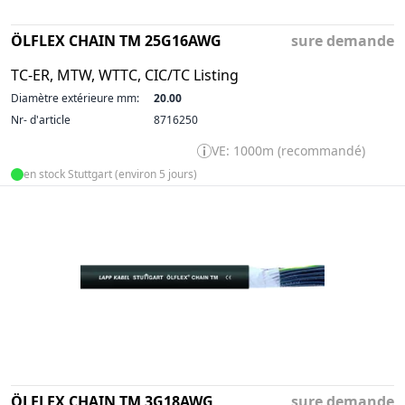
ÖLFLEX CHAIN TM 25G16AWG
sure demande
TC-ER, MTW, WTTC, CIC/TC Listing
Diamètre extérieure mm:
20.00
Nr- d'article
8716250
VE: 1000m (recommandé)
en stock Stuttgart (environ 5 jours)
ÖLFLEX CHAIN TM 3G18AWG
sure demande