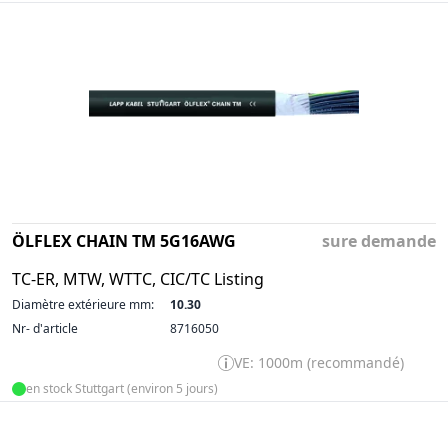
ÖLFLEX CHAIN TM 5G16AWG
sure demande
TC-ER, MTW, WTTC, CIC/TC Listing
Diamètre extérieure mm:
10.30
Nr- d'article
8716050
VE: 1000m (recommandé)
en stock Stuttgart (environ 5 jours)