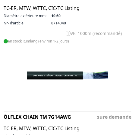
TC-ER, MTW, WTTC, CIC/TC Listing
Diamètre extérieure mm:
10.60
Nr- d'article
8714040
VE: 1000m (recommandé)
en stock Rümlang (environ 1-2 jours)
ÖLFLEX CHAIN TM 7G14AWG
sure demande
TC-ER, MTW, WTTC, CIC/TC Listing