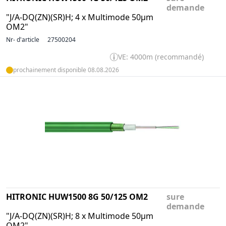
demande
"J/A-DQ(ZN)(SR)H; 4 x Multimode 50µm
OM2"
Nr- d'article
27500204
VE: 4000m (recommandé)
prochainement disponible 08.08.2026
HITRONIC HUW1500 8G 50/125 OM2
sure
demande
"J/A-DQ(ZN)(SR)H; 8 x Multimode 50µm
OM2"