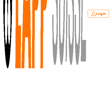
Login