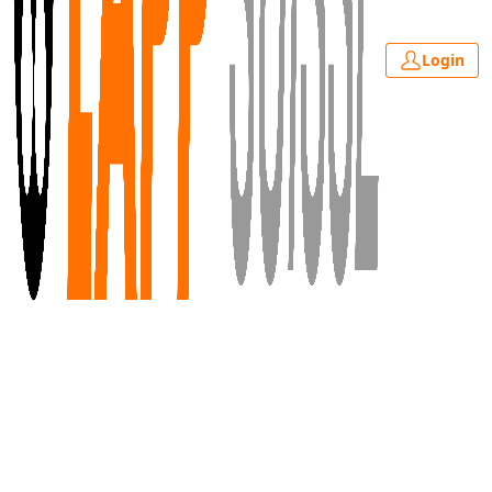
Login