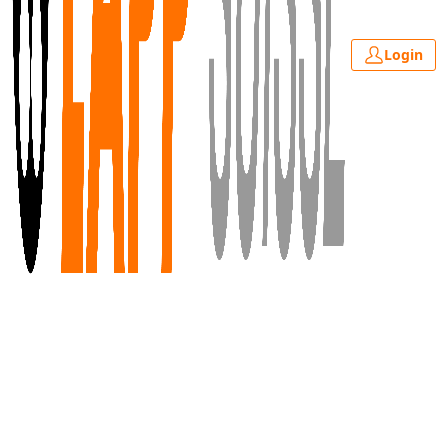
Login