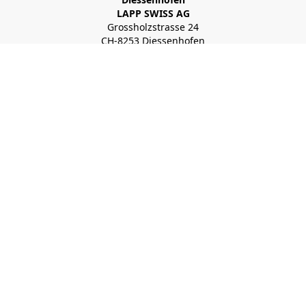
LAPP SWISS AG
Grossholzstrasse 24
CH-8253 Diessenhofen
+41 52 646 05 30
info.tg.ch.lch@lapp.com
S’inscrire à la Newsletter
© 2026 LAPP SWISS SA
powered by polynorm