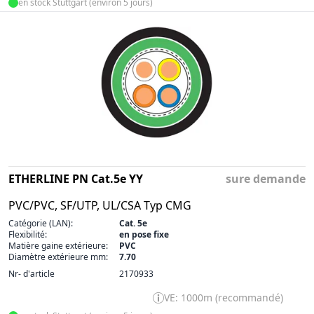
en stock Stuttgart (environ 5 jours)
ETHERLINE PN Cat.5e YY
sure demande
PVC/PVC, SF/UTP, UL/CSA Typ CMG
Catégorie (LAN):
Cat. 5e
Flexibilité:
en pose fixe
Matière gaine extérieure:
PVC
Diamètre extérieure mm:
7.70
Nr- d'article
2170933
VE: 1000m (recommandé)