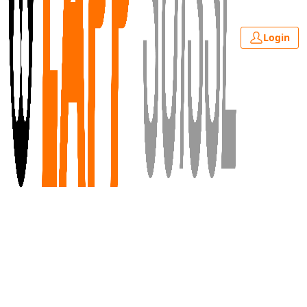
Login