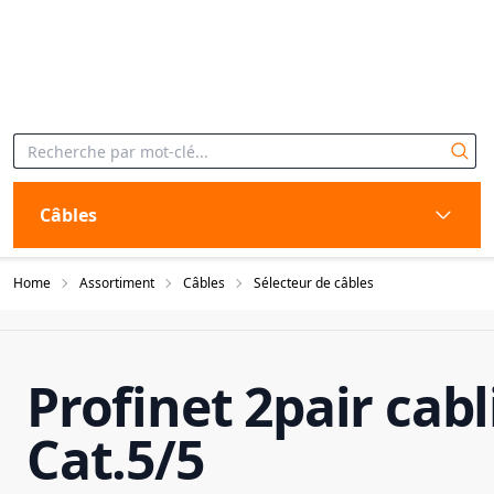
Câbles
Home
Assortiment
Câbles
Sélecteur de câbles
Profinet 2pair cab
Cat.5/5