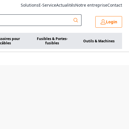
Solutions
E-Service
Actualités
Notre entreprise
Contact
Login
ssoires pour
Fusibles & Portes-
Outils & Machines
câbles
fusibles