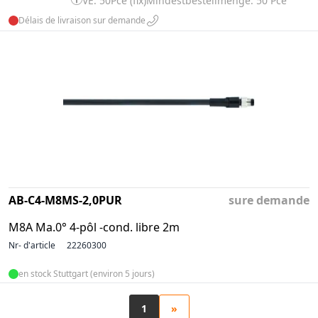
VE: 50Pce (fix)
Mindestbestellmenge: 50 Pce
Délais de livraison sur demande
AB-C4-M8MS-2,0PUR
sure demande
M8A Ma.0° 4-pôl -cond. libre 2m
Nr- d'article
22260300
en stock Stuttgart (environ 5 jours)
1
»