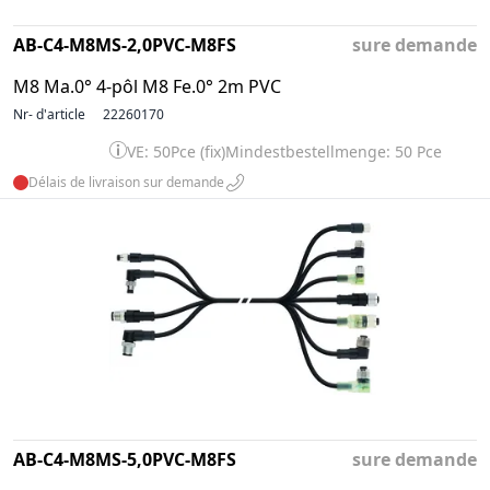
AB-C4-M8MS-2,0PVC-M8FS
sure demande
M8 Ma.0° 4-pôl M8 Fe.0° 2m PVC
Nr- d'article
22260170
VE: 50Pce (fix)
Mindestbestellmenge: 50 Pce
Délais de livraison sur demande
AB-C4-M8MS-5,0PVC-M8FS
sure demande