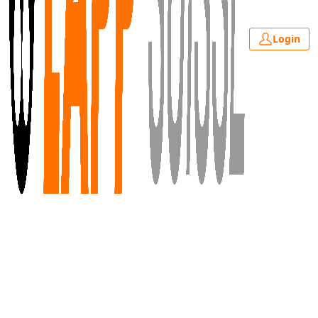
Login