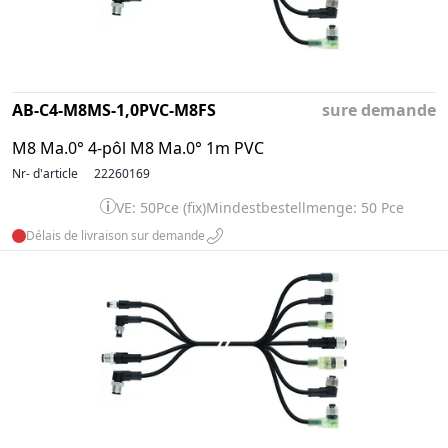
AB-C4-M8MS-1,0PVC-M8FS
sure demande
M8 Ma.0° 4-pôl M8 Ma.0° 1m PVC
Nr- d'article
22260169
VE: 50Pce (fix)
Mindestbestellmenge: 50 Pce
Délais de livraison sur demande