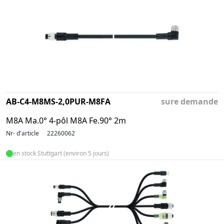
AB-C4-M8MS-2,0PUR-M8FA
sure demande
M8A Ma.0° 4-pôl M8A Fe.90° 2m
Nr- d'article
22260062
en stock Stuttgart (environ 5 jours)