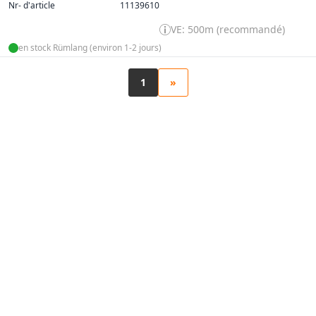
Nr- d'article
11139610
VE: 500m (recommandé)
en stock Rümlang (environ 1-2 jours)
1
»