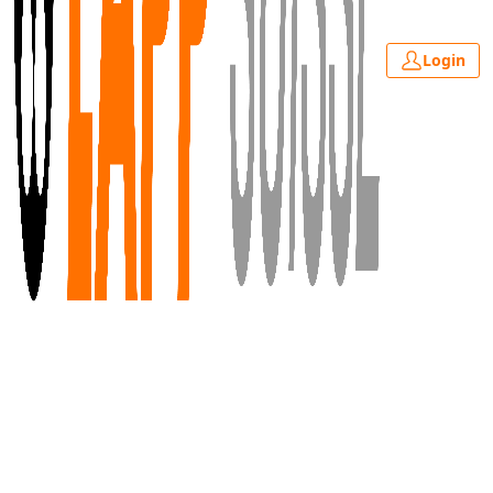
Login