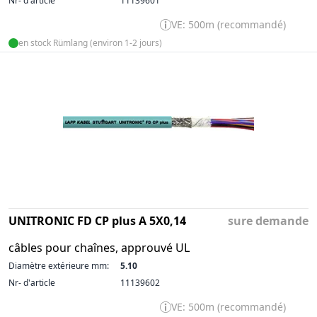
Nr- d'article
11139601
VE: 500m (recommandé)
en stock Rümlang (environ 1-2 jours)
UNITRONIC FD CP plus A 5X0,14
sure demande
câbles pour chaînes, approuvé UL
Diamètre extérieure mm:
5.10
Nr- d'article
11139602
VE: 500m (recommandé)