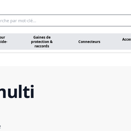
our
Gaines de
Acce
ide-
protection &
Connecteurs
raccords
multi
e