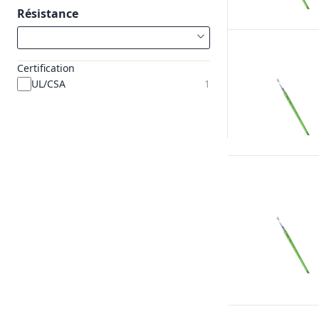
Résistance
Certification
UL/CSA
1