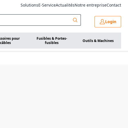
Solutions
E-Service
Actualités
Notre entreprise
Contact
Login
ssoires pour
Fusibles & Portes-
Outils & Machines
câbles
fusibles