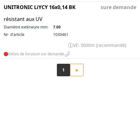
UNITRONIC LiYCY 16x0,14 BK
sure demande
résistant aux UV
Diamètre extérieure mm:
7.00
Nr- d'article
1030461
VE: 5000m (recommandé)
Délais de livraison sur demande
1
»