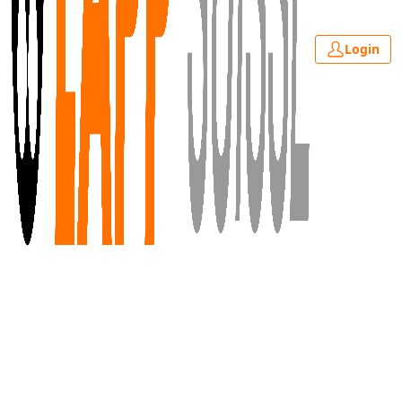
Login