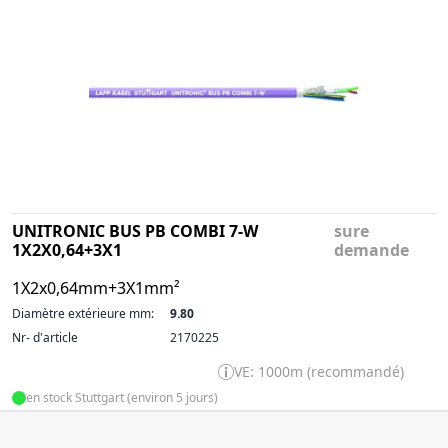
UNITRONIC BUS PB COMBI 7-W
sure
1X2X0,64+3X1
demande
1X2x0,64mm+3X1mm²
Diamètre extérieure mm:
9.80
Nr- d'article
2170225
VE: 1000m (recommandé)
en stock Stuttgart (environ 5 jours)