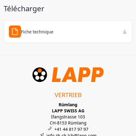
Télécharger
Fiche technique
VERTRIEB
Rümlang
LAPP SWISS AG
Ifangstrasse 103
CH-8153 Rümlang
+41 44 817 97 97
info.zh.ch.lch@lapp.com