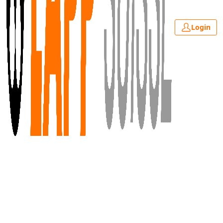
Login