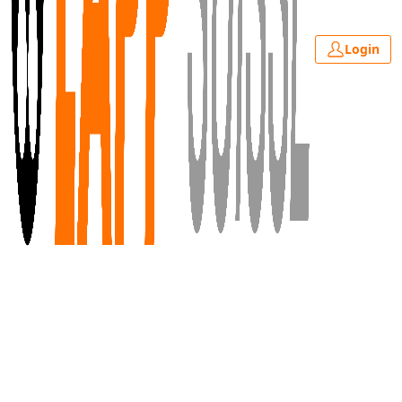
Login