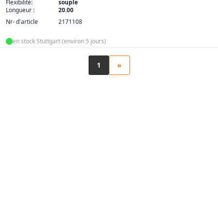
Flexibilité:
souple
Longueur :
20.00
Nr- d'article
2171108
en stock Stuttgart (environ 5 jours)
1
»