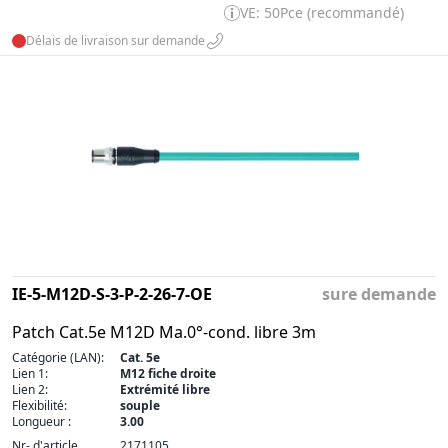
VE: 50Pce (recommandé)
Délais de livraison sur demande
IE-5-M12D-S-3-P-2-26-7-OE
sure demande
Patch Cat.5e M12D Ma.0°-cond. libre 3m
Catégorie (LAN):
Cat. 5e
Lien 1:
M12 fiche droite
Lien 2:
Extrémité libre
Flexibilité:
souple
Longueur :
3.00
Nr- d'article
2171105