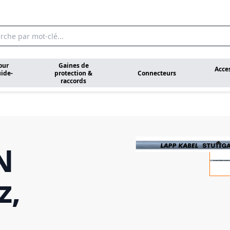
our
Gaines de
Acce
ide-
protection &
Connecteurs
raccords
N
z,