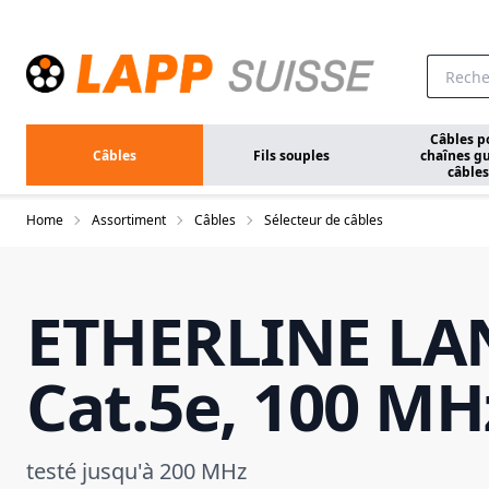
Aller au contenu principal
Câbles p
Câbles
Fils souples
chaînes gu
câbles
Home
Assortiment
Câbles
Sélecteur de câbles
ETHERLINE LA
Cat.5e, 100 MH
testé jusqu'à 200 MHz