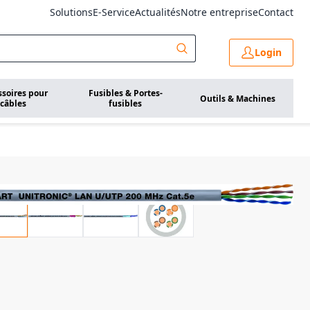
Solutions
E-Service
Actualités
Notre entreprise
Contact
Login
ssoires pour
Fusibles & Portes-
Outils & Machines
câbles
fusibles