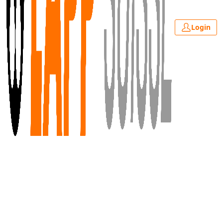
Login