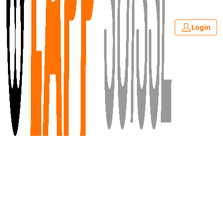
Login