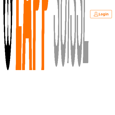
Login