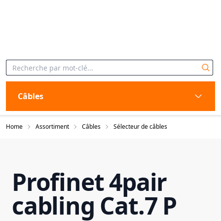
Câbles
Home
Assortiment
Câbles
Sélecteur de câbles
Profinet 4pair
cabling Cat.7 P