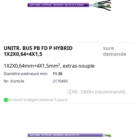
UNITR. BUS PB FD P HYBRID
sure
1X2X0,64+4X1,5
demande
1X2X0,64mm+4X1,5mm², extras-souple
Diamètre extérieure mm:
11.30
Nr- d'article
2170495
VE: 1000m (recommandé)
en stock Stuttgart (environ 5 jours)