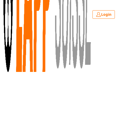
Login