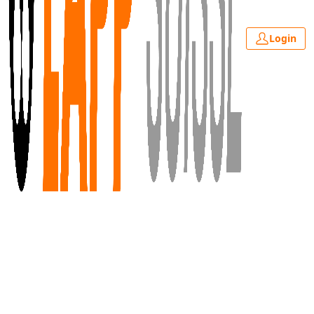
Login