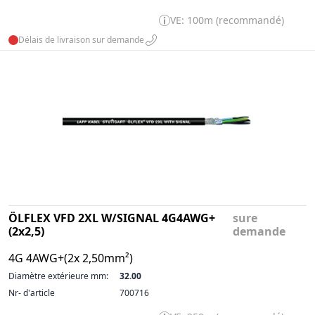
VE: 100m (recommandé)
Délais de livraison sur demande
ÖLFLEX VFD 2XL W/SIGNAL 4G4AWG+
sure
(2x2,5)
demande
4G 4AWG+(2x 2,50mm²)
Diamètre extérieure mm:
32.00
Nr- d'article
700716