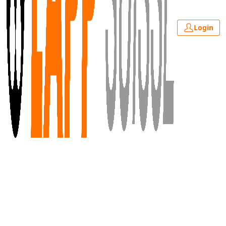
Login