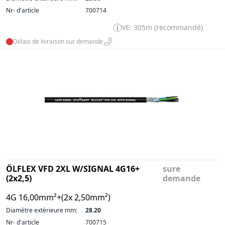
Nr- d'article
700714
VE: 305m (recommandé)
Délais de livraison sur demande
ÖLFLEX VFD 2XL W/SIGNAL 4G16+
sure
(2x2,5)
demande
4G 16,00mm²+(2x 2,50mm²)
Diamètre extérieure mm:
28.20
Nr- d'article
700715