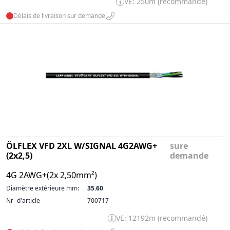
VE: 250m (recommandé)
Délais de livraison sur demande
ÖLFLEX VFD 2XL W/SIGNAL 4G2AWG+
sure
(2x2,5)
demande
4G 2AWG+(2x 2,50mm²)
Diamètre extérieure mm:
35.60
Nr- d'article
700717
VE: 12192m (recommandé)