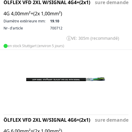
ÖLFLEX VFD 2XL W/SIGNAL 4G4+(2x1)
sure demande
4G 4,00mm²+(2x 1,00mm²)
Diamètre extérieure mm:
19.10
Nr- d'article
700712
VE: 305m (recommandé)
en stock Stuttgart (environ 5 jours)
ÖLFLEX VFD 2XL W/SIGNAL 4G6+(2x1)
sure demande
4G 6,00mm²+(2x 1,00mm²)