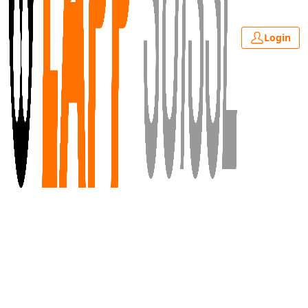
Login