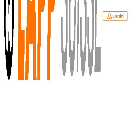
Login