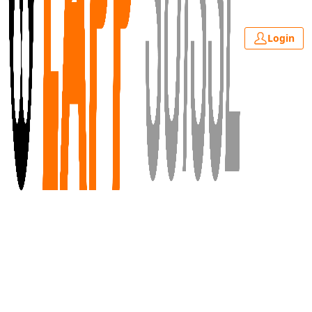
Login