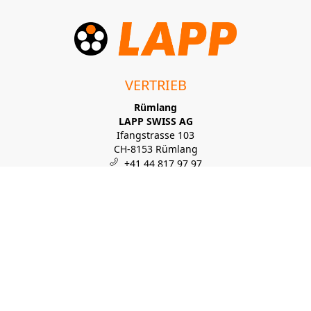
VERTRIEB
Rümlang
LAPP SWISS AG
Ifangstrasse 103
CH-8153 Rümlang
+41 44 817 97 97
info.zh.ch.lch@lapp.com
PRODUKTION
Diessenhofen
LAPP SWISS AG
Grossholzstrasse 24
CH-8253 Diessenhofen
+41 52 646 05 30
info.tg.ch.lch@lapp.com