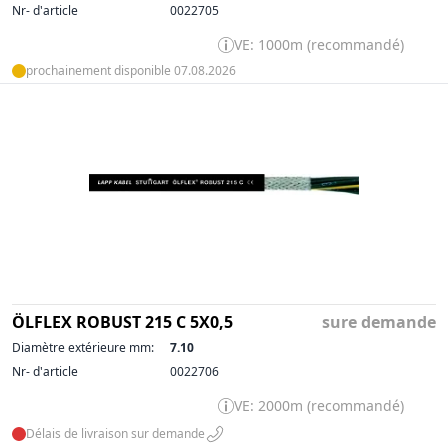
Nr- d'article
0022705
VE: 1000m (recommandé)
prochainement disponible 07.08.2026
ÖLFLEX ROBUST 215 C 5X0,5
sure demande
Diamètre extérieure mm:
7.10
Nr- d'article
0022706
VE: 2000m (recommandé)
Délais de livraison sur demande