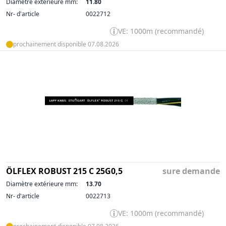
Diamètre extérieure mm:
11.80
Nr- d'article
0022712
VE: 1000m (recommandé)
prochainement disponible 07.08.2026
ÖLFLEX ROBUST 215 C 25G0,5
sure demande
Diamètre extérieure mm:
13.70
Nr- d'article
0022713
VE: 1000m (recommandé)