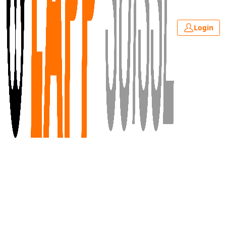
Login