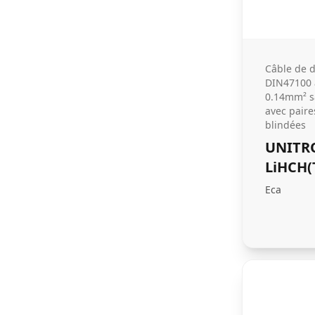
Câble de 
DIN47100 à
0.14mm² s
avec paire
blindées
UNITR
LiHCH(
Eca