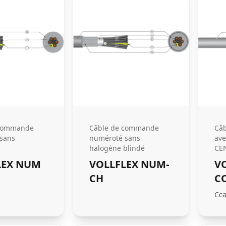
 commande
Câble de commande
Câ
sans
numéroté sans
ave
halogène blindé
CE
LEX NUM
VOLLFLEX NUM-
V
CH
C
Cc