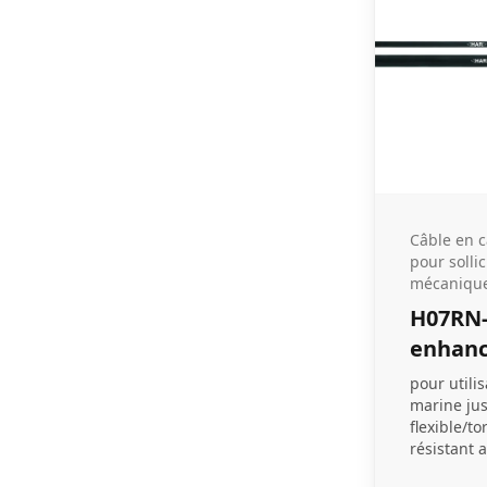
Câble en 
pour sollic
mécanique
H07RN
enhan
pour utili
marine ju
flexible/to
résistant 