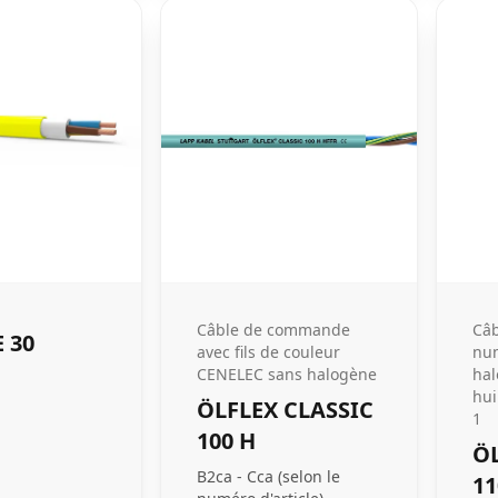
Câble de commande
Câ
 30
avec fils de couleur
nu
CENELEC sans halogène
hal
hui
ÖLFLEX CLASSIC
1
100 H
ÖL
B2ca - Cca (selon le
11