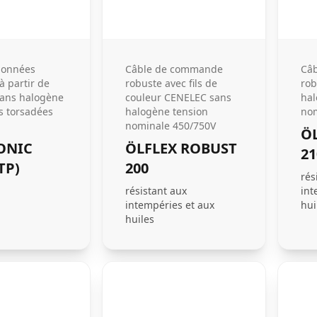
données
Câble de commande
Câ
 partir de
robuste avec fils de
rob
ans halogène
couleur CENELEC sans
hal
s torsadées
halogène tension
nom
nominale 450/750V
Ö
ONIC
ÖLFLEX ROBUST
21
TP)
200
rés
résistant aux
int
intempéries et aux
hui
huiles