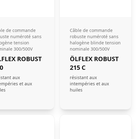
ble de commande
Câble de commande
uste numéroté sans
robuste numéroté sans
ogène tension
halogène blinde tension
inale 300/500V
nominale 300/500V
LFLEX ROBUST
ÖLFLEX ROBUST
0
215 C
istant aux
résistant aux
empéries et aux
intempéries et aux
les
huiles