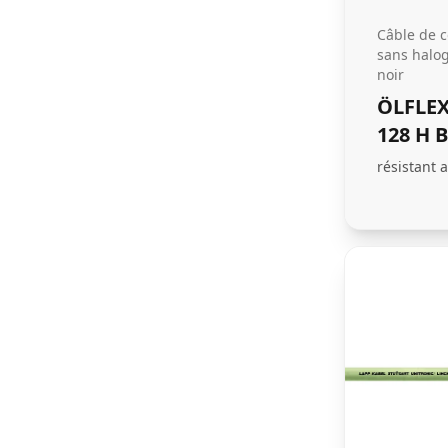
Câble de
sans halo
noir
ÖLFLEX
128 H B
résistant 