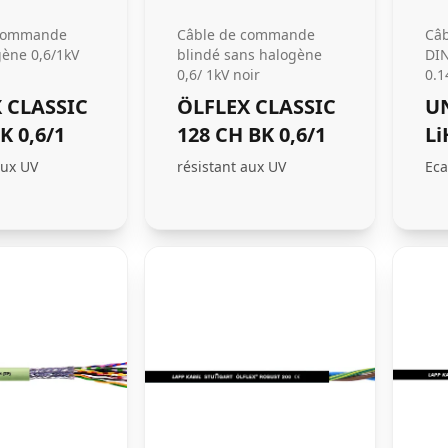
 commande
Câble de commande
Câb
gène 0,6/1kV
blindé sans halogène
DIN
0,6/ 1kV noir
0.1
 CLASSIC
ÖLFLEX CLASSIC
U
K 0,6/1
128 CH BK 0,6/1
L
aux UV
résistant aux UV
Eca