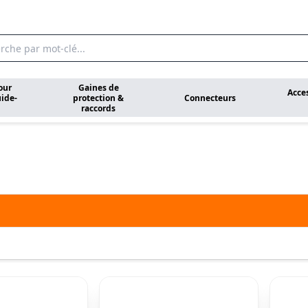
our
Gaines de
Acce
ide-
protection &
Connecteurs
raccords