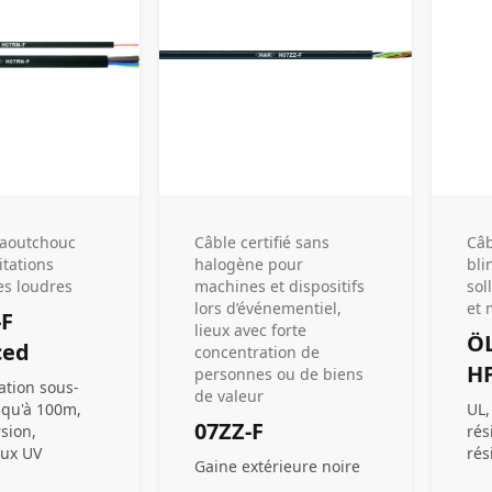
caoutchouc
Câble certifié sans
Câ
itations
halogène pour
bli
s loudres
machines et dispositifs
sol
lors d’événementiel,
et 
-F
lieux avec forte
ÖL
ced
concentration de
H
personnes ou de biens
sation sous-
de valeur
squ'à 100m,
UL,
07ZZ-F
rsion,
rés
aux UV
rés
Gaine extérieure noire