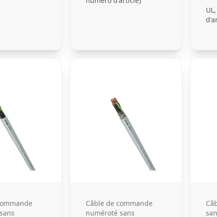
numéro d'article)
UL,
d'ar
 commande
Câble de commande
Câ
sans
numéroté sans
san