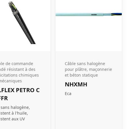
ble de commande
Câble sans halogène
ndé résistant à des
pour plâtre, maçonnerie
licitations chimiques
et béton statique
mécaniques
NHXMH
FLEX PETRO C
Eca
FFR
 sans halogène,
istent à l'huile,
istent aux UV