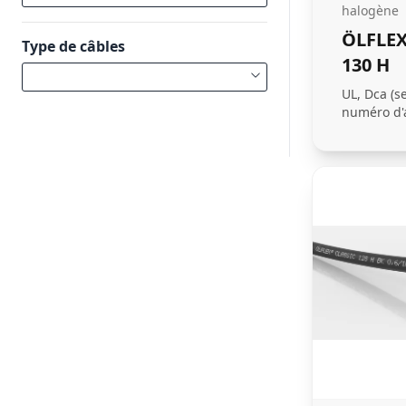
halogène
ÖLFLEX
Type de câbles
130 H
UL, Dca (s
numéro d'a