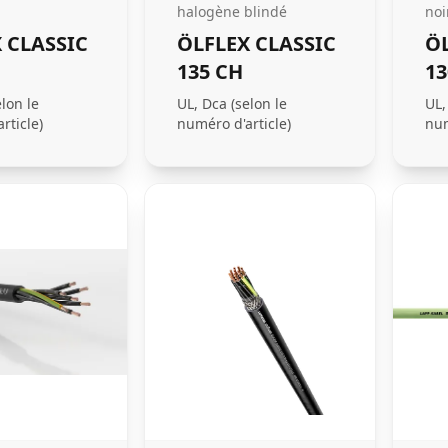
halogène blindé
noi
 CLASSIC
ÖLFLEX CLASSIC
ÖL
135 CH
13
elon le
UL, Dca (selon le
UL,
rticle)
numéro d'article)
num