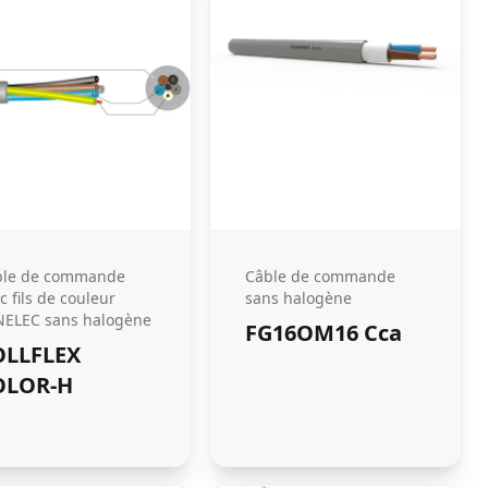
ble de commande
Câble de commande
c fils de couleur
sans halogène
NELEC sans halogène
FG16OM16 Cca
OLLFLEX
OLOR-H
a