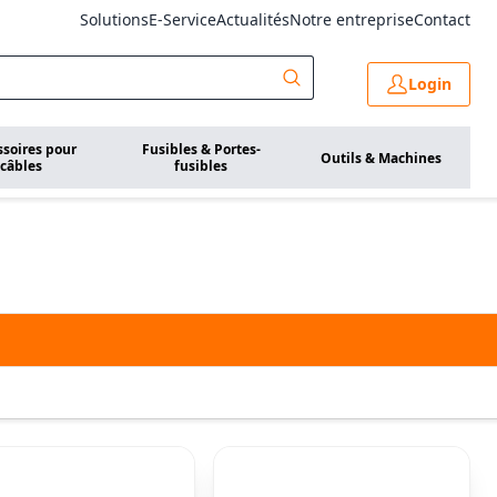
Solutions
E-Service
Actualités
Notre entreprise
Contact
Login
ssoires pour
Fusibles & Portes-
Outils & Machines
câbles
fusibles