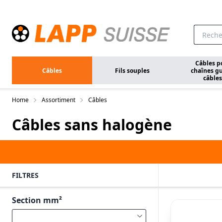
Aller au contenu principal
Câbles p
Câbles
Fils souples
chaînes gu
câbles
Home
Assortiment
Câbles
Câbles sans halogène
FILTRES
Section mm²