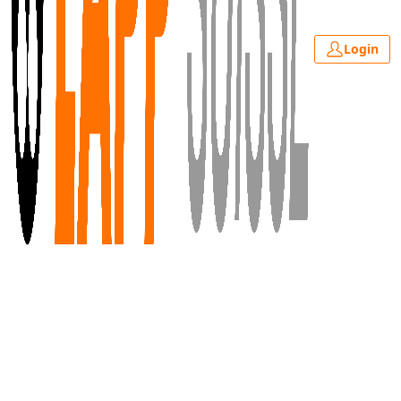
Login