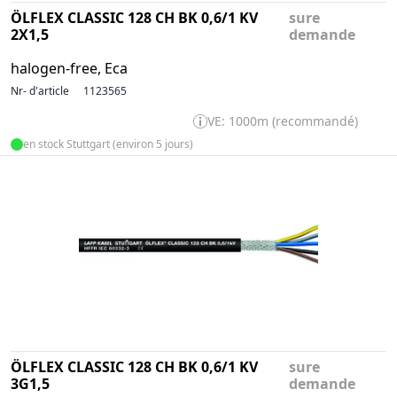
ÖLFLEX CLASSIC 128 CH BK 0,6/1 KV
sure
2X1,5
demande
halogen-free, Eca
Nr- d'article
1123565
VE: 1000m (recommandé)
en stock Stuttgart (environ 5 jours)
ÖLFLEX CLASSIC 128 CH BK 0,6/1 KV
sure
3G1,5
demande