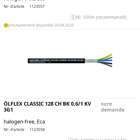
Nr- d'article
1123557
VE: 500m (recommandé)
prochainement disponible 20.08.2026
ÖLFLEX CLASSIC 128 CH BK 0,6/1 KV
sure
3G1
demande
halogen-free, Eca
Nr- d'article
1123558