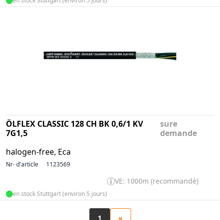
en stock Stuttgart (environ 5 jours)
ÖLFLEX CLASSIC 128 CH BK 0,6/1 KV
sure
7G1,5
demande
halogen-free, Eca
Nr- d'article
1123569
VE: 1000m (recommandé)
en stock Stuttgart (environ 5 jours)
1
»