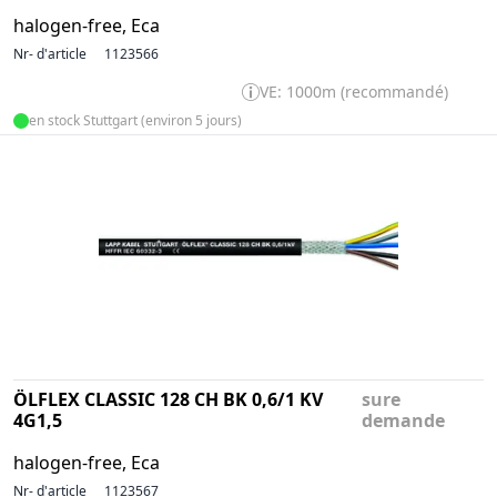
halogen-free, Eca
Nr- d'article
1123566
VE: 1000m (recommandé)
en stock Stuttgart (environ 5 jours)
ÖLFLEX CLASSIC 128 CH BK 0,6/1 KV
sure
4G1,5
demande
halogen-free, Eca
Nr- d'article
1123567