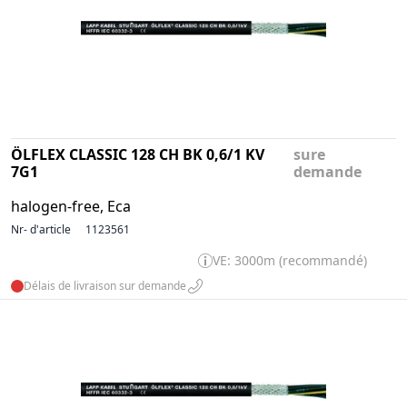
ÖLFLEX CLASSIC 128 CH BK 0,6/1 KV
sure
7G1
demande
halogen-free, Eca
Nr- d'article
1123561
VE: 3000m (recommandé)
Délais de livraison sur demande