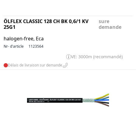
ÖLFLEX CLASSIC 128 CH BK 0,6/1 KV
sure
25G1
demande
halogen-free, Eca
Nr- d'article
1123564
VE: 3000m (recommandé)
Délais de livraison sur demande