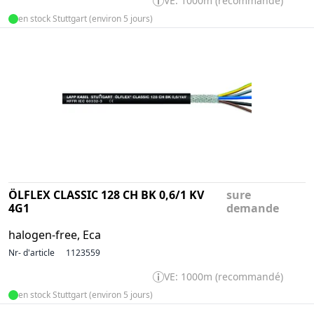
VE: 1000m (recommandé)
en stock Stuttgart (environ 5 jours)
ÖLFLEX CLASSIC 128 CH BK 0,6/1 KV
sure
4G1
demande
halogen-free, Eca
Nr- d'article
1123559
VE: 1000m (recommandé)
en stock Stuttgart (environ 5 jours)