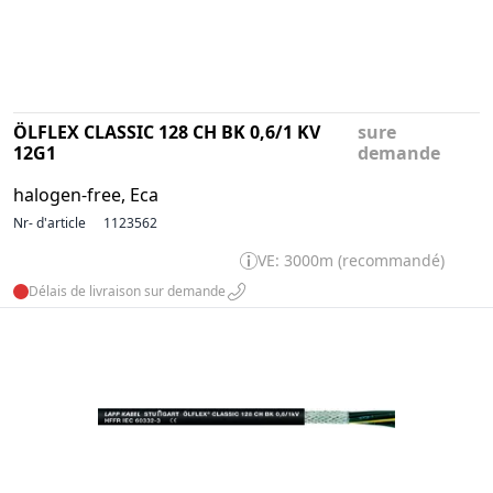
ÖLFLEX CLASSIC 128 CH BK 0,6/1 KV
sure
12G1
demande
halogen-free, Eca
Nr- d'article
1123562
VE: 3000m (recommandé)
Délais de livraison sur demande