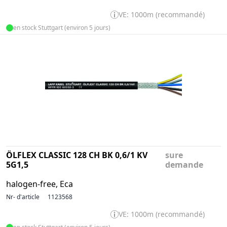
VE: 1000m (recommandé)
en stock Stuttgart (environ 5 jours)
ÖLFLEX CLASSIC 128 CH BK 0,6/1 KV
sure
5G1,5
demande
halogen-free, Eca
Nr- d'article
1123568
VE: 1000m (recommandé)