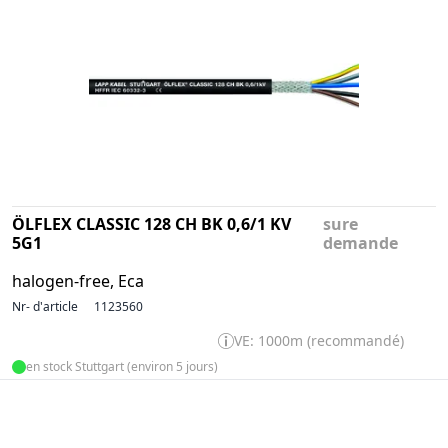
ÖLFLEX CLASSIC 128 CH BK 0,6/1 KV
sure
5G1
demande
halogen-free, Eca
Nr- d'article
1123560
VE: 1000m (recommandé)
en stock Stuttgart (environ 5 jours)