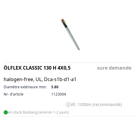
ÖLFLEX CLASSIC 130 H 4X0,5
sure demande
halogen-free, UL, Dca-s1b-d1-a1
Diamètre extérieure mm:
5.80
Nr- d'article
1123004
VE: 1000m (recommandé)
en stock Rümlang (environ 1-2 jours)