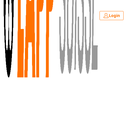
Login