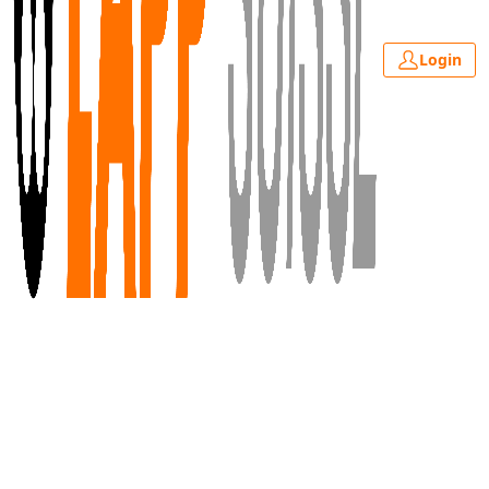
Login