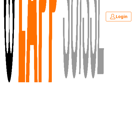
Login