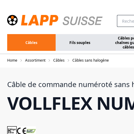
Aller au contenu principal
Câbles p
Câbles
Fils souples
chaînes gu
câbles
Home
Assortiment
Câbles
Câbles sans halogène
Câble de commande numéroté sans h
VOLLFLEX NU