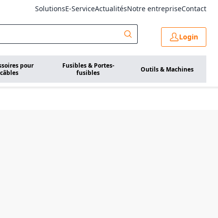
Solutions
E-Service
Actualités
Notre entreprise
Contact
Login
ssoires pour
Fusibles & Portes-
Outils & Machines
câbles
fusibles