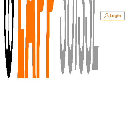
Login