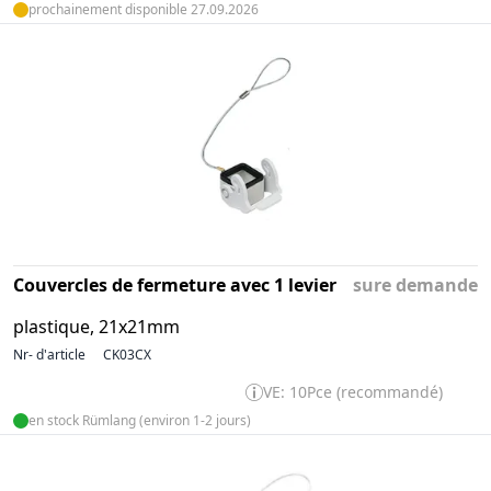
prochainement disponible 27.09.2026
Couvercles de fermeture avec 1 levier
sure demande
plastique, 21x21mm
Nr- d'article
CK03CX
VE: 10Pce (recommandé)
en stock Rümlang (environ 1-2 jours)