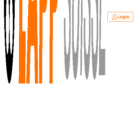
Login