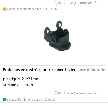
VE: 10Pce (recommandé)
prochainement disponible 10.09.2026
Embases encastrées noires avec levier
sure demande
plastique, 21x21mm
Nr- d'article
CK03IN
VE: 10Pce (recommandé)
en stock Rümlang (environ 1-2 jours)