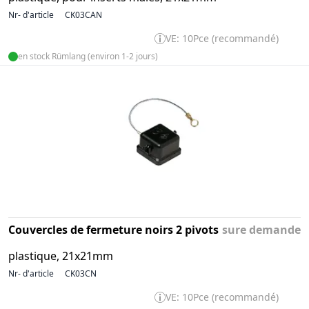
Nr- d'article
CK03CAN
VE: 10Pce (recommandé)
en stock Rümlang (environ 1-2 jours)
Couvercles de fermeture noirs 2 pivots
sure demande
plastique, 21x21mm
Nr- d'article
CK03CN
VE: 10Pce (recommandé)