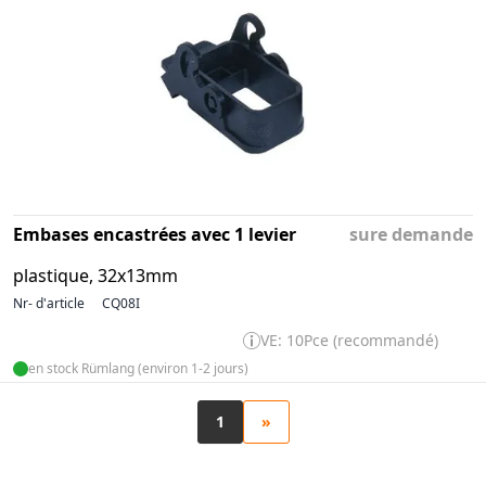
Embases encastrées avec 1 levier
sure demande
plastique, 32x13mm
Nr- d'article
CQ08I
VE: 10Pce (recommandé)
en stock Rümlang (environ 1-2 jours)
1
»