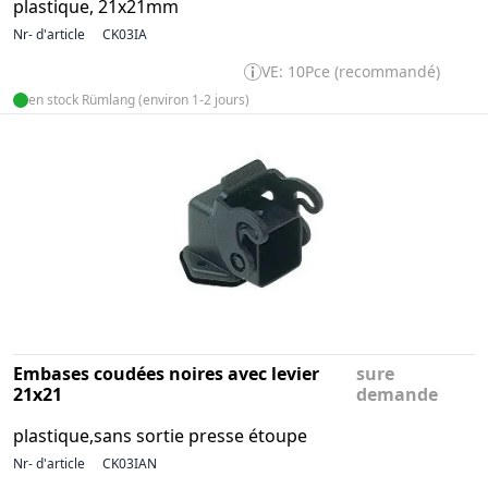
plastique, 21x21mm
Nr- d'article
CK03IA
VE: 10Pce (recommandé)
en stock Rümlang (environ 1-2 jours)
Embases coudées noires avec levier
sure
21x21
demande
plastique,sans sortie presse étoupe
Nr- d'article
CK03IAN