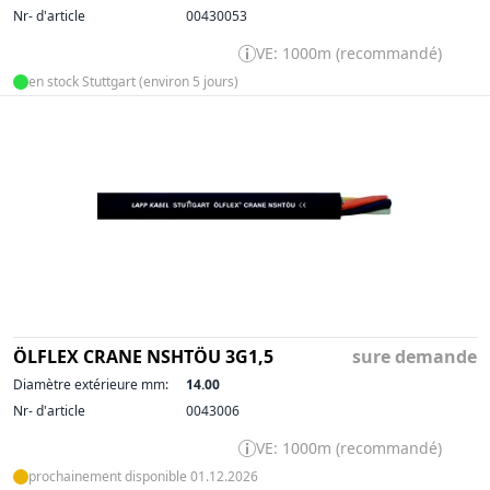
Nr- d'article
00430053
VE: 1000m (recommandé)
en stock Stuttgart (environ 5 jours)
ÖLFLEX CRANE NSHTÖU 3G1,5
sure demande
Diamètre extérieure mm:
14.00
Nr- d'article
0043006
VE: 1000m (recommandé)
prochainement disponible 01.12.2026