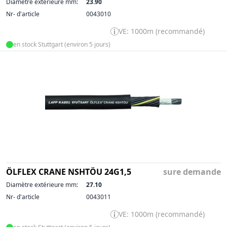
Diamètre extérieure mm:
23.90
Nr- d'article
0043010
VE: 1000m (recommandé)
en stock Stuttgart (environ 5 jours)
ÖLFLEX CRANE NSHTÖU 24G1,5
sure demande
Diamètre extérieure mm:
27.10
Nr- d'article
0043011
VE: 1000m (recommandé)