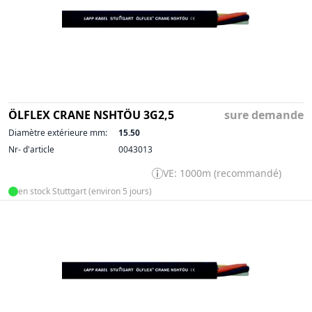
ÖLFLEX CRANE NSHTÖU 3G2,5
sure demande
Diamètre extérieure mm:
15.50
Nr- d'article
0043013
VE: 1000m (recommandé)
en stock Stuttgart (environ 5 jours)