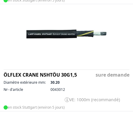
en stock Stuttgart (environ 5 jours)
ÖLFLEX CRANE NSHTÖU 30G1,5
sure demande
Diamètre extérieure mm:
30.20
Nr- d'article
0043012
VE: 1000m (recommandé)
en stock Stuttgart (environ 5 jours)