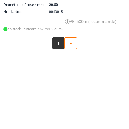
Diamètre extérieure mm:
20.60
Nr- d'article
0043015
VE: 500m (recommandé)
en stock Stuttgart (environ 5 jours)
1
»