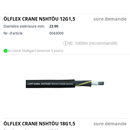
ÖLFLEX CRANE NSHTÖU 12G1,5
sure demande
Diamètre extérieure mm:
23.90
Nr- d'article
0043009
VE: 1000m (recommandé)
en stock Stuttgart (environ 5 jours)
ÖLFLEX CRANE NSHTÖU 18G1,5
sure demande