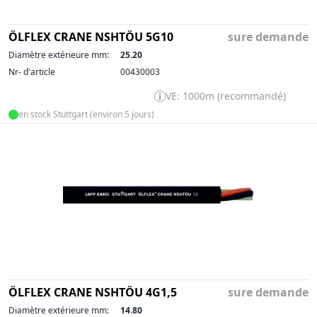
ÖLFLEX CRANE NSHTÖU 5G10
sure demande
Diamètre extérieure mm:
25.20
Nr- d'article
00430003
VE: 1000m (recommandé)
en stock Stuttgart (environ 5 jours)
ÖLFLEX CRANE NSHTÖU 4G1,5
sure demande
Diamètre extérieure mm:
14.80