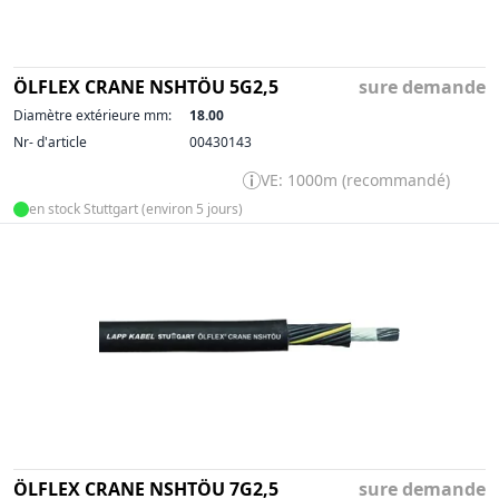
ÖLFLEX CRANE NSHTÖU 5G2,5
sure demande
Diamètre extérieure mm:
18.00
Nr- d'article
00430143
VE: 1000m (recommandé)
en stock Stuttgart (environ 5 jours)
ÖLFLEX CRANE NSHTÖU 7G2,5
sure demande