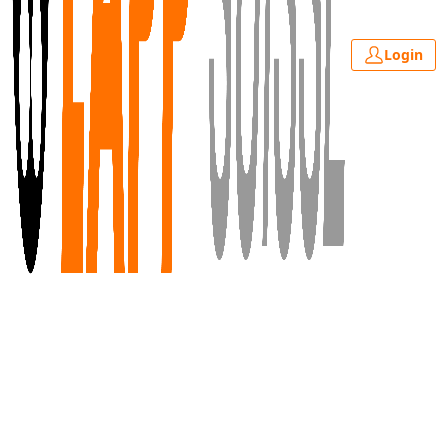
Login