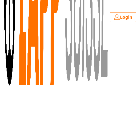
Login