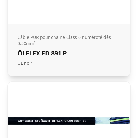
Câble PUR pour chaine Class 6 numéroté dès
0.50mm²
ÖLFLEX FD 891 P
UL noir