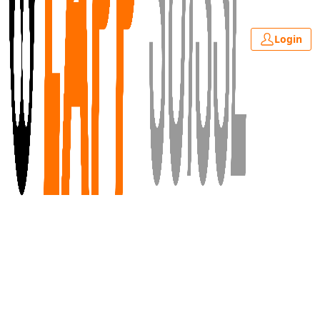
Login