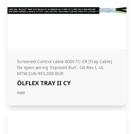
Screened Control cable 600V TC-ER (Tray Cable)
for open wiring 'Exposed Run', Oil Res I, UL
MTW,SUN RES,DIR BUR
ÖLFLEX TRAY II CY
noir