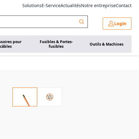
Solutions
E-Service
Actualités
Notre entreprise
Contact
Login
ssoires pour
Fusibles & Portes-
Outils & Machines
câbles
fusibles