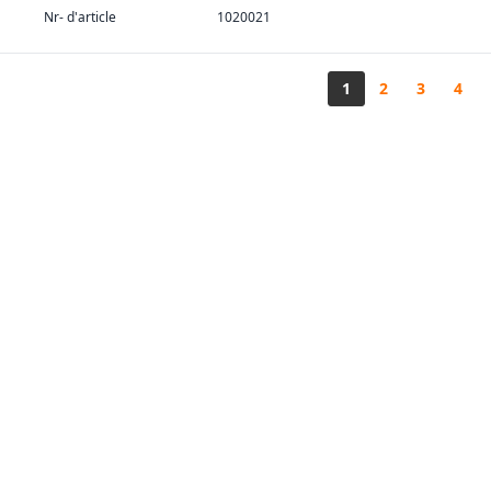
Nr- d'article
1020021
1
2
3
4