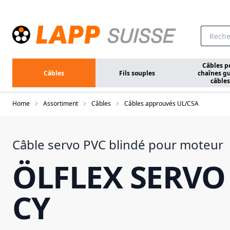
Aller au contenu principal
Câbles p
Câbles
Fils souples
chaînes gu
câbles
Home
Assortiment
Câbles
Câbles approuvés UL/CSA
Câble servo PVC blindé pour moteur
ÖLFLEX SERVO
CY