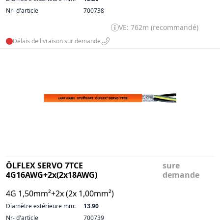
Nr- d'article
700738
VE: 762m (recommandé)
Délais de livraison sur demande
ÖLFLEX SERVO 7TCE
sure
4G16AWG+2x(2x18AWG)
demande
4G 1,50mm²+2x (2x 1,00mm²)
Diamètre extérieure mm:
13.90
Nr- d'article
700739