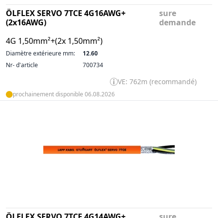
ÖLFLEX SERVO 7TCE 4G16AWG+
sure
(2x16AWG)
demande
4G 1,50mm²+(2x 1,50mm²)
Diamètre extérieure mm:
12.60
Nr- d'article
700734
VE: 762m (recommandé)
prochainement disponible 06.08.2026
ÖLFLEX SERVO 7TCE 4G14AWG+
sure