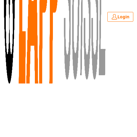
Login