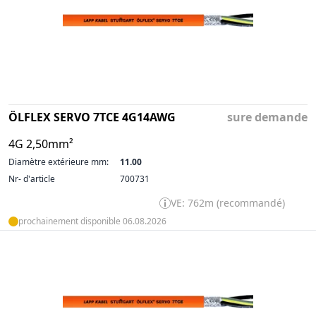
ÖLFLEX SERVO 7TCE 4G14AWG
sure demande
4G 2,50mm²
Diamètre extérieure mm:
11.00
Nr- d'article
700731
VE: 762m (recommandé)
prochainement disponible 06.08.2026