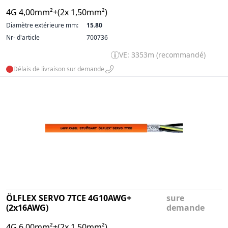
4G 4,00mm²+(2x 1,50mm²)
Diamètre extérieure mm:
15.80
Nr- d'article
700736
VE: 3353m (recommandé)
Délais de livraison sur demande
ÖLFLEX SERVO 7TCE 4G10AWG+
sure
(2x16AWG)
demande
4G 6,00mm²+(2x 1,50mm²)