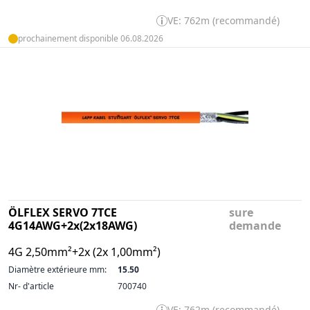
VE: 762m (recommandé)
prochainement disponible 06.08.2026
ÖLFLEX SERVO 7TCE
sure
4G14AWG+2x(2x18AWG)
demande
4G 2,50mm²+2x (2x 1,00mm²)
Diamètre extérieure mm:
15.50
Nr- d'article
700740
VE: 762m (recommandé)