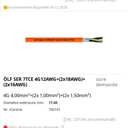
prochainement disponible 04.12.2026
ÖLF SER 7TCE 4G12AWG+(2x18AWG)+
sure
(2x16AWG)
demande
4G 4,00mm²+(2x 1,00mm²)+(2x 1,50mm²)
Diamètre extérieure mm:
17.00
Nr- d'article
700741
VE: 2515m (recommandé)
Délais de livraison sur demande