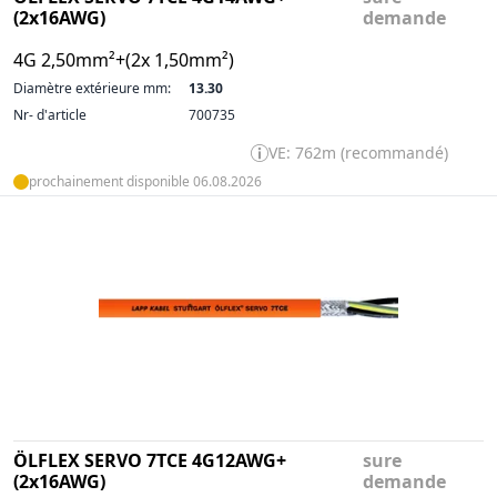
(2x16AWG)
demande
4G 2,50mm²+(2x 1,50mm²)
Diamètre extérieure mm:
13.30
Nr- d'article
700735
VE: 762m (recommandé)
prochainement disponible 06.08.2026
ÖLFLEX SERVO 7TCE 4G12AWG+
sure
(2x16AWG)
demande