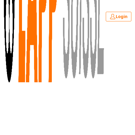
Login