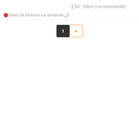
VE: 500m (recommandé)
Délais de livraison sur demande
1
»