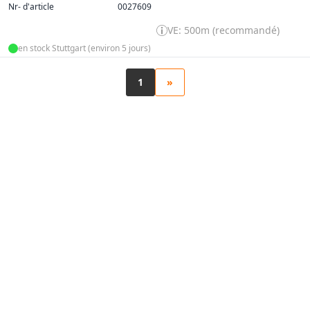
Nr- d'article
0027609
VE: 500m (recommandé)
en stock Stuttgart (environ 5 jours)
1
»