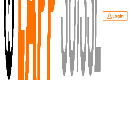
Login