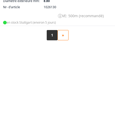
Diamètre extérieure mm:
8.80
Nr- d'article
1026130
VE: 500m (recommandé)
en stock Stuttgart (environ 5 jours)
1
»