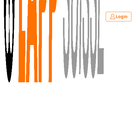
Login