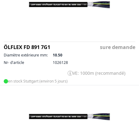
ÖLFLEX FD 891 7G1
sure demande
Diamètre extérieure mm:
10.50
Nr- d'article
1026128
VE: 1000m (recommandé)
en stock Stuttgart (environ 5 jours)