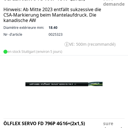
demande
Hinweis: Ab Mitte 2023 entfällt sukzessive die
CSA-Markierung beim Mantelaufdruck. Die
kanadische AW
Diamètre extérieure mm:
18.40
Nr- d'article
0025323
VE: 500m (recommandé)
en stock Stuttgart (environ 5 jours)
ÖLFLEX SERVO FD 796P 4G16+(2x1,5)
sure