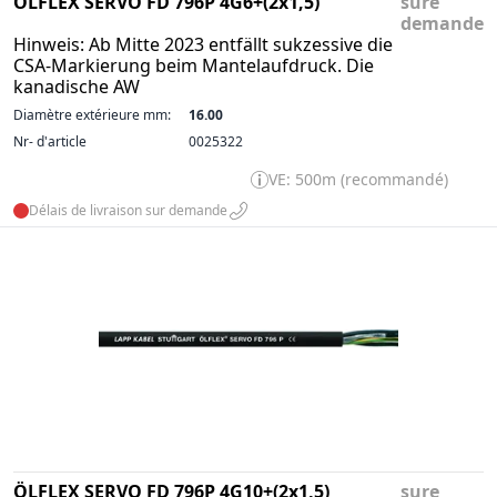
ÖLFLEX SERVO FD 796P 4G6+(2x1,5)
sure
demande
Hinweis: Ab Mitte 2023 entfällt sukzessive die
CSA-Markierung beim Mantelaufdruck. Die
kanadische AW
Diamètre extérieure mm:
16.00
Nr- d'article
0025322
VE: 500m (recommandé)
Délais de livraison sur demande
ÖLFLEX SERVO FD 796P 4G10+(2x1,5)
sure