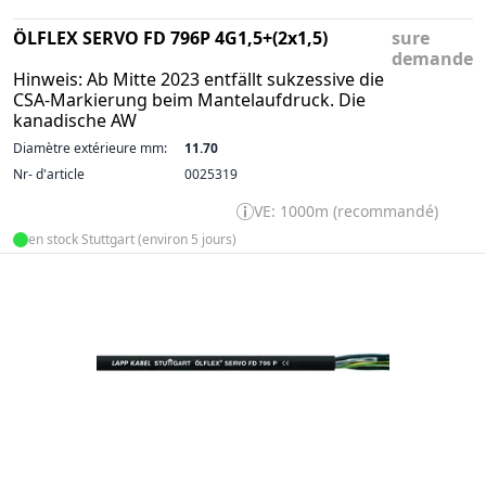
ÖLFLEX SERVO FD 796P 4G1,5+(2x1,5)
sure
demande
Hinweis: Ab Mitte 2023 entfällt sukzessive die
CSA-Markierung beim Mantelaufdruck. Die
kanadische AW
Diamètre extérieure mm:
11.70
Nr- d'article
0025319
VE: 1000m (recommandé)
en stock Stuttgart (environ 5 jours)