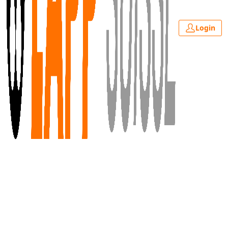
Login