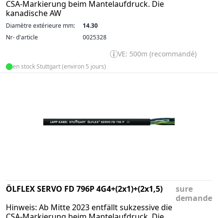
CSA-Markierung beim Mantelaufdruck. Die
kanadische AW
Diamètre extérieure mm:
14.30
Nr- d'article
0025328
VE: 500m (recommandé)
en stock Stuttgart (environ 5 jours)
ÖLFLEX SERVO FD 796P 4G4+(2x1)+(2x1,5)
sure
demande
Hinweis: Ab Mitte 2023 entfällt sukzessive die
CSA-Markierung beim Mantelaufdruck. Die