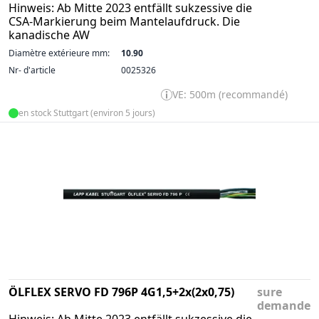
Hinweis: Ab Mitte 2023 entfällt sukzessive die
CSA-Markierung beim Mantelaufdruck. Die
kanadische AW
Diamètre extérieure mm:
10.90
Nr- d'article
0025326
VE: 500m (recommandé)
en stock Stuttgart (environ 5 jours)
ÖLFLEX SERVO FD 796P 4G1,5+2x(2x0,75)
sure
demande