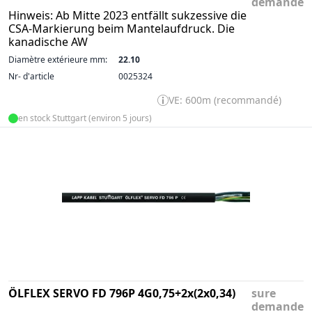
demande
Hinweis: Ab Mitte 2023 entfällt sukzessive die
CSA-Markierung beim Mantelaufdruck. Die
kanadische AW
Diamètre extérieure mm:
22.10
Nr- d'article
0025324
VE: 600m (recommandé)
en stock Stuttgart (environ 5 jours)
ÖLFLEX SERVO FD 796P 4G0,75+2x(2x0,34)
sure
demande