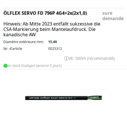
ÖLFLEX SERVO FD 796P 4G4+2x(2x1,0)
sure
demande
Hinweis: Ab Mitte 2023 entfällt sukzessive die
CSA-Markierung beim Mantelaufdruck. Die
kanadische AW
Diamètre extérieure mm:
15.40
Nr- d'article
0025312
VE: 500m (recommandé)
en stock Stuttgart (environ 5 jours)