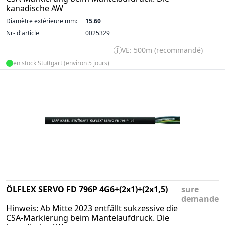
kanadische AW
Diamètre extérieure mm:
15.60
Nr- d'article
0025329
VE: 500m (recommandé)
en stock Stuttgart (environ 5 jours)
ÖLFLEX SERVO FD 796P 4G6+(2x1)+(2x1,5)
sure
demande
Hinweis: Ab Mitte 2023 entfällt sukzessive die
CSA-Markierung beim Mantelaufdruck. Die