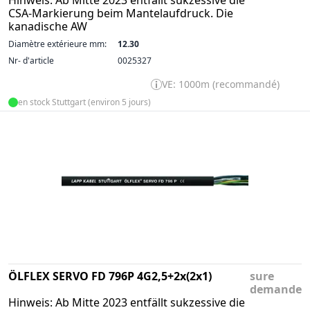
Hinweis: Ab Mitte 2023 entfällt sukzessive die
CSA-Markierung beim Mantelaufdruck. Die
kanadische AW
Diamètre extérieure mm:
12.30
Nr- d'article
0025327
VE: 1000m (recommandé)
en stock Stuttgart (environ 5 jours)
ÖLFLEX SERVO FD 796P 4G2,5+2x(2x1)
sure
demande
Hinweis: Ab Mitte 2023 entfällt sukzessive die