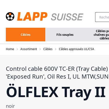
Aller au contenu principal
Câbles p
Câbles
Fils souples
chaînes gu
câbles
Home
Assortiment
Câbles
Câbles approuvés UL/CSA
Control cable 600V TC-ER (Tray Cable)
'Exposed Run', Oil Res I, UL MTW,SU
ÖLFLEX Tray II
noir