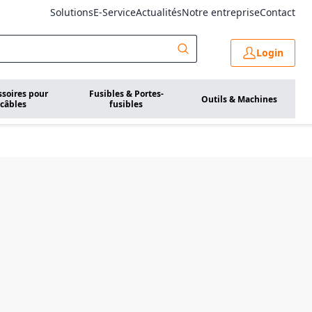
Solutions
E-Service
Actualités
Notre entreprise
Contact
Login
ssoires pour
Fusibles & Portes-
Outils & Machines
câbles
fusibles