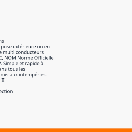
ns
la pose extérieure ou en
de multi conducteurs
CIC, NOM Norme Officielle
. Simple et rapide à
dans tous les
umis aux intempéries.
 II
ection