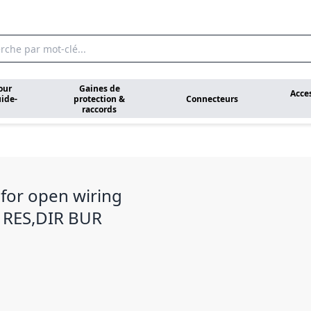
our
Gaines de
Acce
ide-
protection &
Connecteurs
raccords
 for open wiring
N RES,DIR BUR